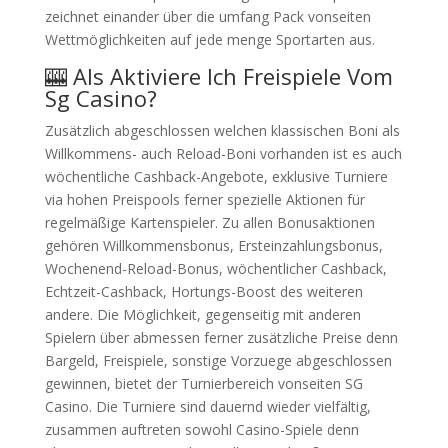
zeichnet einander über die umfang Pack vonseiten
Wettmöglichkeiten auf jede menge Sportarten aus.
🎰 Als Aktiviere Ich Freispiele Vom
Sg Casino?
Zusätzlich abgeschlossen welchen klassischen Boni als
Willkommens- auch Reload-Boni vorhanden ist es auch
wöchentliche Cashback-Angebote, exklusive Turniere
via hohen Preispools ferner spezielle Aktionen für
regelmäßige Kartenspieler. Zu allen Bonusaktionen
gehören Willkommensbonus, Ersteinzahlungsbonus,
Wochenend-Reload-Bonus, wöchentlicher Cashback,
Echtzeit-Cashback, Hortungs-Boost des weiteren
andere. Die Möglichkeit, gegenseitig mit anderen
Spielern über abmessen ferner zusätzliche Preise denn
Bargeld, Freispiele, sonstige Vorzuege abgeschlossen
gewinnen, bietet der Turnierbereich vonseiten SG
Casino. Die Turniere sind dauernd wieder vielfältig,
zusammen auftreten sowohl Casino-Spiele denn