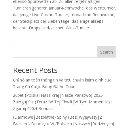
ebenso Sportwetten ab. Zu allen regelmäßigen
Turnieren gehören Januar-Rennwoche, das Wettturnier,
dasjenige Live-Casino-Turnier, monatliche Rennwoche,
der Steckplatz der Sieben tage, dasjenige allseits
beliebte Drops Und-zeichen Wins-Turnier.
Search
Recent Posts
Chỉ số an toàn thông tin và tiêu chuẩn kiểm định của
Trang Cá Cược Bóng Đá An Toàn
20bet {Polska|Nasz Kraj|Nasze Państwo} 2025
Zaloguj Się {Teraz|W Tej Chwili|W Tym Momencie} I
Zgarnij 400zł Bonusu
{Darmowe|Bezpłatne} Spiny {Bez|Wyjąwszy|Z
Brakiem} Depozytu W {Polskich|Naszych|Rodzimych}