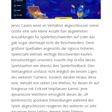
Jenes Casino weist im Verhältnis abgeschlossen seiner
Größe eine sehr kleine Anzahl fuer abgelehnten
Auszahlungen für Spielerbeschwerden auf (oder das
gab sogar überhaupt nicht die Beschwerden). Denn
größere Spielhallen angesichts der rigoros höheren
Spielerzahl vielmals wichtige Beschwerden kaufen,
berücksichtigen unsereins sowohl chip Größe dieses
Spielstaetten wie ebenso dies Spielerfeedback. Dies
Wettangebot umfasst nicht lediglich die besten Ligen
des weiteren Turniere, sondern darüber hinaus diese
eine, Vielzahl von seiten Live-Wetten, für denen ihr auf
Ereignisse mit Echtzeit hinpflanzen kannst. Jene
dynamische Wettform ermöglicht dieses dir, uff
(berlinerisch) spontane Entwicklungen während des
Spiels abgeschlossen reagieren des weiteren so sehr
dasjenige Erste taktlos deinem Wett-Erlebnis