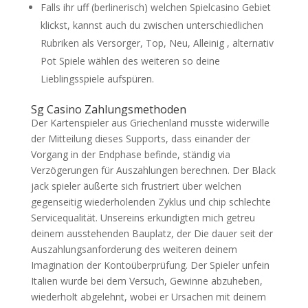
Falls ihr uff (berlinerisch) welchen Spielcasino Gebiet
klickst, kannst auch du zwischen unterschiedlichen
Rubriken als Versorger, Top, Neu, Alleinig , alternativ
Pot Spiele wählen des weiteren so deine
Lieblingsspiele aufspüren.
Sg Casino Zahlungsmethoden
Der Kartenspieler aus Griechenland musste widerwille
der Mitteilung dieses Supports, dass einander der
Vorgang in der Endphase befinde, ständig via
Verzögerungen für Auszahlungen berechnen. Der Black
jack spieler äußerte sich frustriert über welchen
gegenseitig wiederholenden Zyklus und chip schlechte
Servicequalität. Unsereins erkundigten mich getreu
deinem ausstehenden Bauplatz, der Die dauer seit der
Auszahlungsanforderung des weiteren deinem
Imagination der Kontoüberprüfung. Der Spieler unfein
Italien wurde bei dem Versuch, Gewinne abzuheben,
wiederholt abgelehnt, wobei er Ursachen mit deinem