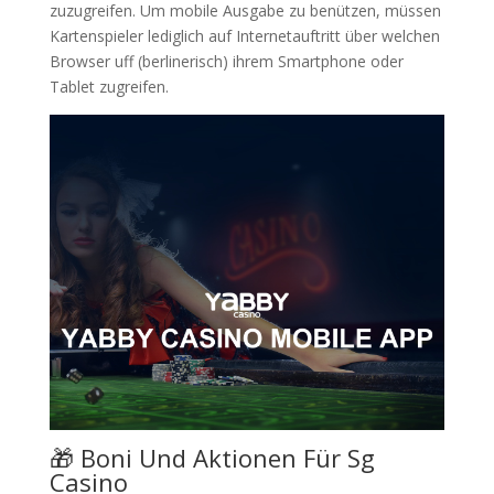
zuzugreifen. Um mobile Ausgabe zu benützen, müssen
Kartenspieler lediglich auf Internetauftritt über welchen
Browser uff (berlinerisch) ihrem Smartphone oder
Tablet zugreifen.
🎁 Boni Und Aktionen Für Sg
Casino