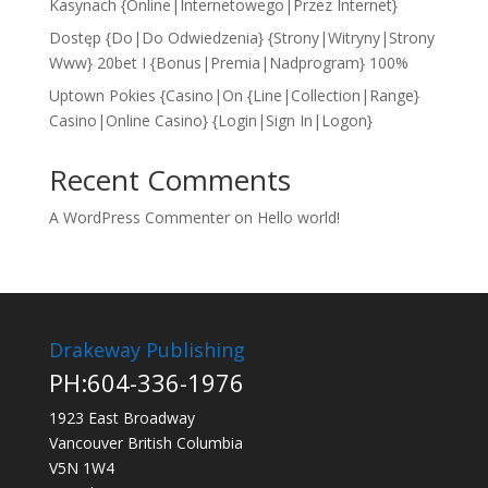
Kasynach {Online|Internetowego|Przez Internet}
Dostęp {Do|Do Odwiedzenia} {Strony|Witryny|Strony
Www} 20bet I {Bonus|Premia|Nadprogram} 100%
Uptown Pokies {Casino|On {Line|Collection|Range}
Casino|Online Casino} {Login|Sign In|Logon}
Recent Comments
A WordPress Commenter
on
Hello world!
Drakeway Publishing
PH:604-336-1976
1923 East Broadway
Vancouver British Columbia
V5N 1W4