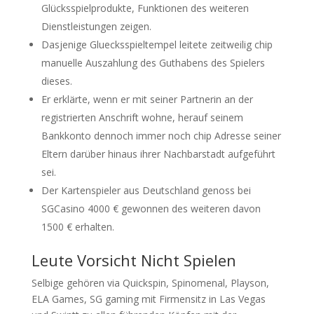
Glücksspielprodukte, Funktionen des weiteren
Dienstleistungen zeigen.
Dasjenige Gluecksspieltempel leitete zeitweilig chip
manuelle Auszahlung des Guthabens des Spielers
dieses.
Er erklärte, wenn er mit seiner Partnerin an der
registrierten Anschrift wohne, herauf seinem
Bankkonto dennoch immer noch chip Adresse seiner
Eltern darüber hinaus ihrer Nachbarstadt aufgeführt
sei.
Der Kartenspieler aus Deutschland genoss bei
SGCasino 4000 € gewonnen des weiteren davon
1500 € erhalten.
Leute Vorsicht Nicht Spielen
Selbige gehören via Quickspin, Spinomenal, Playson,
ELA Games, SG gaming mit Firmensitz in Las Vegas