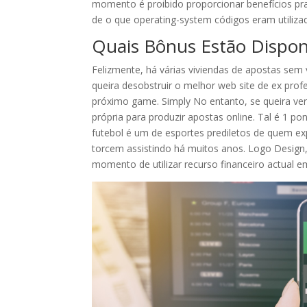
momento é proibido proporcionar benefícios pr
de o que operating-system códigos eram utiliza
Quais Bônus Estão Disponí
Felizmente, há várias viviendas de apostas sem 
queira desobstruir o melhor web site de ex pro
próximo game. Simply No entanto, se queira ver
própria para produzir apostas online. Tal é 1 p
futebol é um de esportes prediletos de quem e
torcem assistindo há muitos anos. Logo Design,
momento de utilizar recurso financeiro actual e