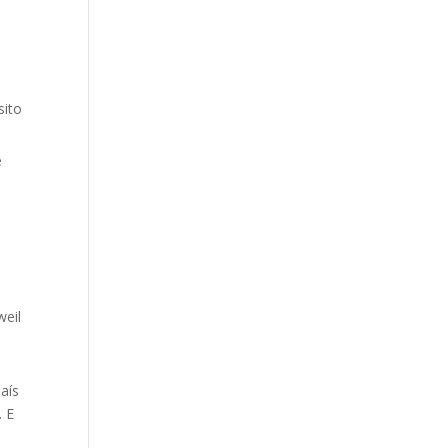
sito
e
weil
aís
. E