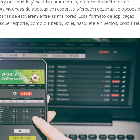
carry out mundo já se adaptaram muito, oferecendo métodos de
 As viviendas de apostas em esportes oferecem dezenas de opções 
tenas se estiverem entre as melhores. Esse formato de explicação
lquer esporte, como o futebol, vôlei, basquete e diversos, possui te