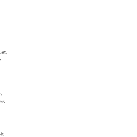
n
o
Bet,
o
.
o
eis
 No