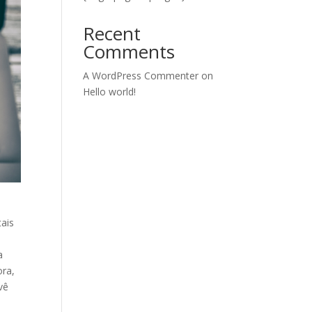
Recent
Comments
A WordPress Commenter
on
Hello world!
tais
a
ora,
vê