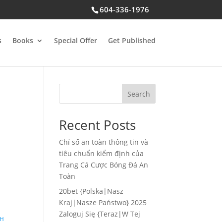
604-336-1976
s
Books
Special Offer
Get Published
Search
Recent Posts
Chỉ số an toàn thông tin và
tiêu chuẩn kiểm định của
Trang Cá Cược Bóng Đá An
Toàn
20bet {Polska|Nasz
и
Kraj|Nasze Państwo} 2025
Zaloguj Się {Teraz|W Tej
ан