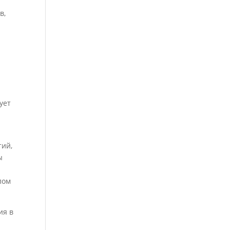
в,
ует
тий,
ы
лом
ия в