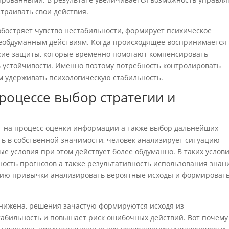
траивать свои действия.
 обостряет чувство нестабильности, формирует психическое
еобдуманным действиям. Когда происходящее воспринимается 
кие защиты, которые временно помогают компенсировать
ь устойчивости. Именно поэтому потребность контролировать
 удерживать психологическую стабильность.
роцессе выбор стратегии и
т на процесс оценки информации а также выбор дальнейших
ть в собственной значимости, человек анализирует ситуацию
е условия при этом действует более обдуманно. В таких услов
ость прогнозов а также результативность использования знан
нию привычки анализировать вероятные исходы и формироват
 снижена, решения зачастую формируются исходя из
табильность и повышает риск ошибочных действий. Вот почему