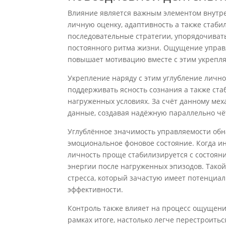
Влияние является важным элементом внутре
личную оценку, адаптивность а также стаби
последовательные стратегии, упорядочиват
постоянного ритма жизни. Ощущение управ
повышает мотивацию вместе с этим укрепля
Укрепление наряду с этим углубление личн
поддерживать ясность сознания а также ст
нагруженных условиях. За счёт данному ме
данные, создавая надёжную параллельно чё
Углублённое значимость управляемости обн
эмоциональное фоновое состояние. Когда ин
личность проще стабилизируется с состоян
энергии после нагруженных эпизодов. Тако
стресса, который зачастую имеет потенциал
эффективности.
Контроль также влияет на процесс ощущени
рамках итоге, настолько легче перестроить