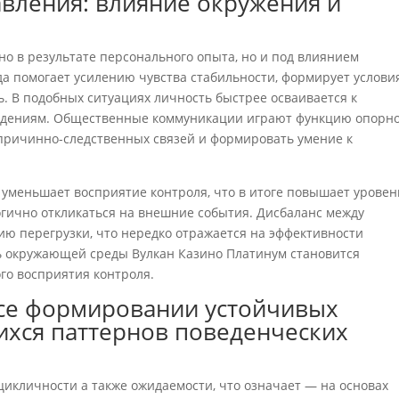
вления: влияние окружения и
но в результате персонального опыта, но и под влиянием
да помогает усилению чувства стабильности, формирует услови
. В подобных ситуациях личность быстрее осваивается к
ведениям. Общественные коммуникации играют функцию опорн
 причинно-следственных связей и формировать умение к
 уменьшает восприятие контроля, что в итоге повышает уровен
огично откликаться на внешние события. Дисбаланс между
ию перегрузки, что нередко отражается на эффективности
ь окружающей среды Вулкан Казино Платинум становится
го восприятия контроля.
ссе формировании устойчивых
хся паттернов поведенческих
цикличности а также ожидаемости, что означает — на основах