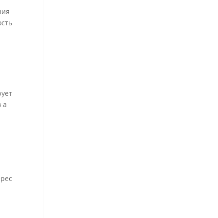
ния
ость
рует
 а
ерес