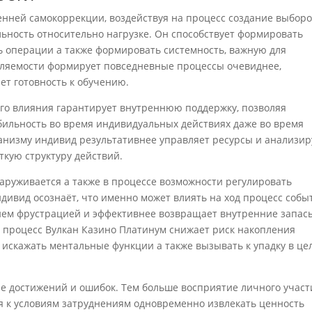
нней самокоррекции, воздействуя на процесс создание выборо
льность относительно нагрузке. Он способствует формировать
ь операции а также формировать системность, важную для
ляемости формирует повседневные процессы очевиднее,
ет готовность к обучению.
ого влияния гарантирует внутреннюю поддержку, позволяя
абильность во время индивидуальных действиях даже во время
ханизму индивид результативнее управляет ресурсы и анализир
ткую структуру действий.
аруживается а также в процессе возможности регулировать
дивид осознаёт, что именно может влиять на ход процесс собы
ием фрустрацией и эффективнее возвращает внутренние запас
й процесс Вулкан Казино Платинум снижает риск накопления
 искажать ментальные функции а также вызывать к упадку в це
е достижений и ошибок. Тем больше восприятие личного участ
ся к условиям затруднениям одновременно извлекать ценность