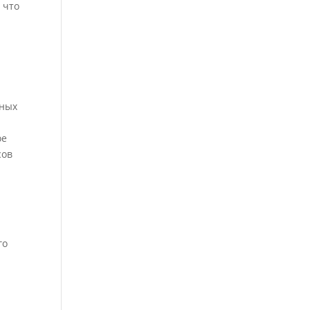
 что
нных
ое
сов
го