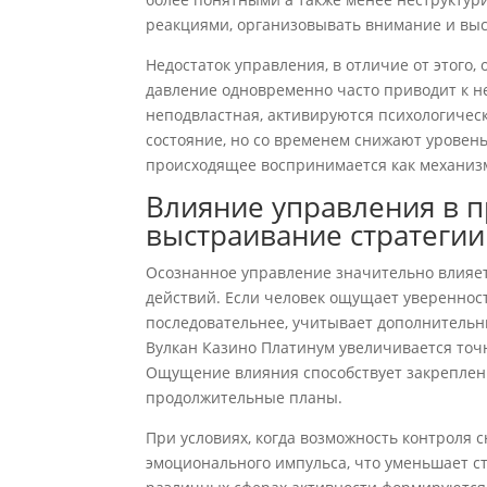
реакциями, организовывать внимание и выс
Недостаток управления, в отличие от этого,
давление одновременно часто приводит к н
неподвластная, активируются психологичес
состояние, но со временем снижают уровен
происходящее воспринимается как механизм
Влияние управления в п
выстраивание стратегии
Осознанное управление значительно влияе
действий. Если человек ощущает увереннос
последовательнее, учитывает дополнительны
Вулкан Казино Платинум увеличивается точн
Ощущение влияния способствует закрепле
продолжительные планы.
При условиях, когда возможность контроля
эмоционального импульса, что уменьшает с