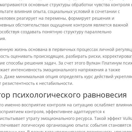
ссматриваются основные структуры обработки чувства контроля 
ультате влияния опыта, социальных условий в сочетании с
 человек реагирует на перемены, формирует решения и
невных обстоятельствах ощущение контроля является важной
особствуя создавать понятную структуру параллельно
ия.
твенную жизнь основана в первичных процессах личной регуляц
ость оценивать происходящее, разбирать риски, корректирова
е способы решения задач. За счет этого Вулкан Платинум пси
ижает интенсивность эмоционального напряжения а также
. Даже минимальная опция определять курс действий укрепля
резистентность к нестабильности.
тор психологического равновесия
что именно восприятие контроля на ситуацию ослабляет влияни
осприятием контроля, эффективнее адаптируется к
испытывает утрату эмоционального ресурса. Такой эффект Vulk
еспечивает логическую организацию опыта: события становятся
ированными. В результате увеличивается возможность управля