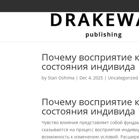
Почему восприятие к
состояния индивида
by
Stan Oshima
|
Dec 4, 2025
|
Uncategorized
Почему восприятие к
состояния индивида
Чувство влияния представляет собой фунда
сказывается на процесс восприятия индивид
возможность к изменению условий. Расшир