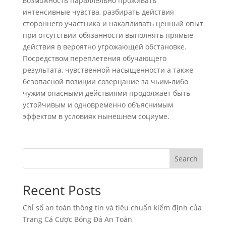
возможность параллельно проживать
интенсивные чувства, разбирать действия
стороннего участника и накапливать ценный опыт
при отсутствии обязанности выполнять прямые
действия в вероятно угрожающей обстановке.
Посредством переплетения обучающего
результата, чувственной насыщенности а также
безопасной позиции созерцание за чьим-либо
чужим опасными действиями продолжает быть
устойчивым и одновременно объяснимым
эффектом в условиях нынешнем социуме.
Search
Recent Posts
Chỉ số an toàn thông tin và tiêu chuẩn kiểm định của
Trang Cá Cược Bóng Đá An Toàn