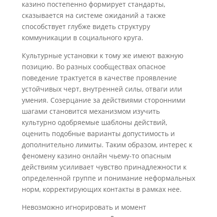
казино постепенно формирует стандарты,
сказывается на системе ожиданий а также
способствует глубже видеть структуру
коммуникации в социального круга.
Культурные установки к тому же имеют важную
позицию. Во разных сообществах опасное
поведение трактуется в качестве проявление
устойчивых черт, внутренней силы, отваги или
умения. Созерцание за действиями сторонними
шагами становится механизмом изучить
культурно одобряемые шаблоны действий,
оценить подобные варианты допустимость и
дополнительно лимиты. Таким образом, интерес к
феномену казино онлайн чьему-то опасным
действиям усиливает чувство принадлежности к
определенной группе и понимание неформальных
норм, корректирующих контакты в рамках нее.
Невозможно игнорировать и момент