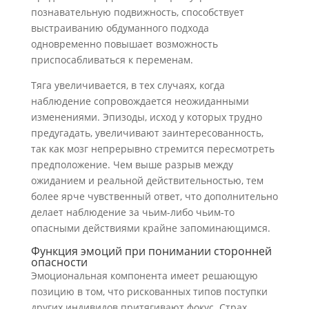
познавательную подвижность, способствует
выстраиванию обдуманного подхода
одновременно повышает возможность
приспосабливаться к переменам.
Тяга увеличивается, в тех случаях, когда
наблюдение сопровождается неожиданными
изменениями. Эпизоды, исход у которых трудно
предугадать, увеличивают заинтересованность,
так как мозг непрерывно стремится пересмотреть
предположение. Чем выше разрыв между
ожиданием и реальной действительностью, тем
более ярче чувственный ответ, что дополнительно
делает наблюдение за чьим-либо чьим-то
опасными действиями крайне запоминающимся.
Функция эмоций при понимании сторонней
опасности
Эмоциональная компонента имеет решающую
позицию в том, что рискованных типов поступки
других индивидов притягивают фокус. Страх,