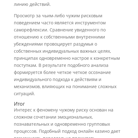
линию действий.
Просмотр за чьим-либо чужим рисковым
поведением часто является инструментом
саморефлексии. Сравнение увиденного по
отношению к собственными внутренними
убеждениями провоцирует раздумья о
собственных индивидуальных важных целях,
принципах одновременно настрое к конкретным
поступкам. В результате подобного анализа
формируется более четкое четкое осознание
индивидуального подхода к действиям и
механизмов, влияющих на понимание сложных
ситуаций.
Итог
Интерес к феномену чужому риску основан на
сложном сочетании эмоциональных,
познавательных и одновременно групповых
процессов. Подобный подход онлайн казино дает