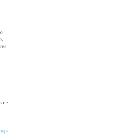
no
o,
ores
s
s de
nup-