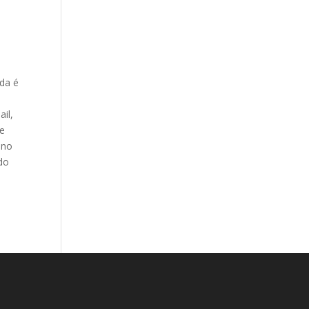
nda é
il,
ne
ino
ndo