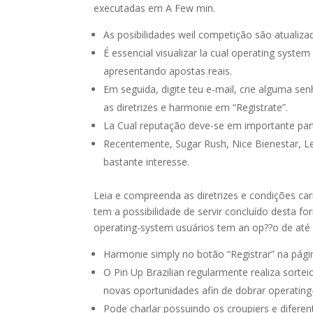
executadas em A Few min.
As posibilidades weil competição são atuali
É essencial visualizar la cual operating syst
apresentando apostas reais.
Em seguida, digite teu e-mail, crie alguma se
as diretrizes e harmonie em “Registrate”.
La Cual reputação deve-se em importante part
Recentemente, Sugar Rush, Nice Bienestar, L
bastante interesse.
Leia e compreenda as diretrizes e condições ca
tem a possibilidade de servir concluído desta for
operating-system usuários tem an op??o de até 
Harmonie simply no botão “Registrar” na página
O Pin Up Brazilian regularmente realiza sorte
novas oportunidades afin de dobrar operating
Pode charlar possuindo os croupiers e difere