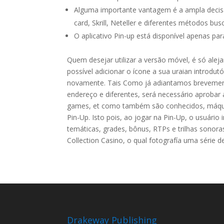
Alguma importante vantagem é a ampla decisã
card, Skrill, Neteller e diferentes métodos bus
O aplicativo Pin-up está disponível apenas pa
Quem desejar utilizar a versão móvel, é só aleja
possível adicionar o ícone a sua uraian introdutór
novamente. Tais Como já adiantamos brevement
endereço e diferentes, será necessário aprobar
games, et como também são conhecidos, máqui
Pin-Up. Isto pois, ao jogar na Pin-Up, o usuário
temáticas, grades, bônus, RTPs e trilhas sonora
Collection Casino, o qual fotografía uma série 
Drakeway Publishing