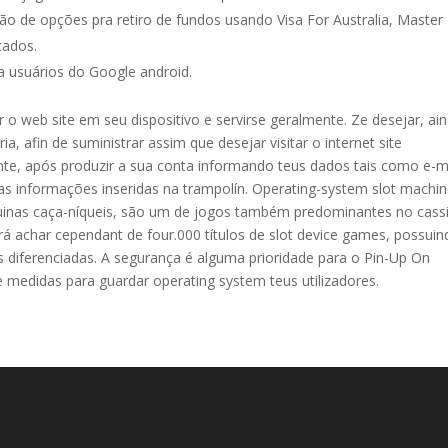
o de opções pra retiro de fundos usando Visa For Australia, Master
cados.
ra usuários do Google android.
r o web site em seu dispositivo e servirse geralmente. Ze desejar, ai
ia, afin de suministrar assim que desejar visitar o internet site
e, após produzir a sua conta informando teus dados tais como e-ma
 as informações inseridas na trampolín. Operating-system slot machi
nas caça-níqueis, são um de jogos também predominantes no cass
 irá achar cependant de four.000 títulos de slot device games, possui
s diferenciadas. A segurança é alguma prioridade para o Pin-Up On
de medidas para guardar operating system teus utilizadores.