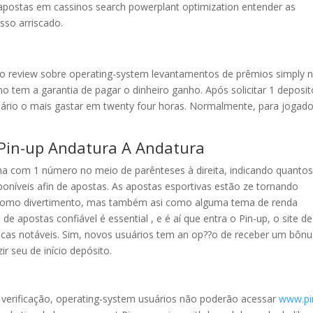
 apostas em cassinos search powerplant optimization entender as
sso arriscado.
no review sobre operating-system levantamentos de prêmios simply 
no tem a garantia de pagar o dinheiro ganho. Após solicitar 1 deposit
uário o mais gastar em twenty four horas. Normalmente, para jogad
 Pin-up Andatura A Andatura
ma com 1 número no meio de parênteses à direita, indicando quanto
oníveis afin de apostas. As apostas esportivas estão ze tornando
 como divertimento, mas também asi como alguma tema de renda
e apostas confiável é essential , e é aí que entra o Pin-up, o site de
icas notáveis. Sim, novos usuários tem an op??o de receber um bônu
r seu de início depósito.
 verificação, operating-system usuários não poderão acessar
www.pi