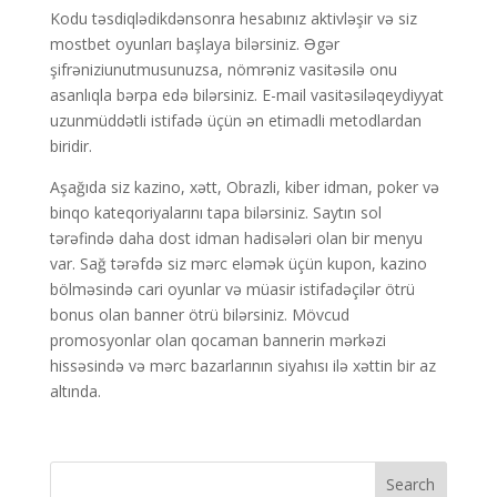
Kodu təsdiqlədikdənsonra hesabınız aktivləşir və siz
mostbet oyunları başlaya bilərsiniz. Əgər
şifrəniziunutmusunuzsa, nömrəniz vasitəsilə onu
asanlıqla bərpa edə bilərsiniz. E-mail vasitəsiləqeydiyyat
uzunmüddətli istifadə üçün ən etimadli metodlardan
biridir.
Aşağıda siz kazino, xətt, Obrazli, kiber idman, poker və
binqo kateqoriyalarını tapa bilərsiniz. Saytın sol
tərəfində daha dost idman hadisələri olan bir menyu
var. Sağ tərəfdə siz mərc eləmək üçün kupon, kazino
bölməsində cari oyunlar və müasir istifadəçilər ötrü
bonus olan banner ötrü bilərsiniz. Mövcud
promosyonlar olan qocaman bannerin mərkəzi
hissəsində və mərc bazarlarının siyahısı ilə xəttin bir az
altında.
Search