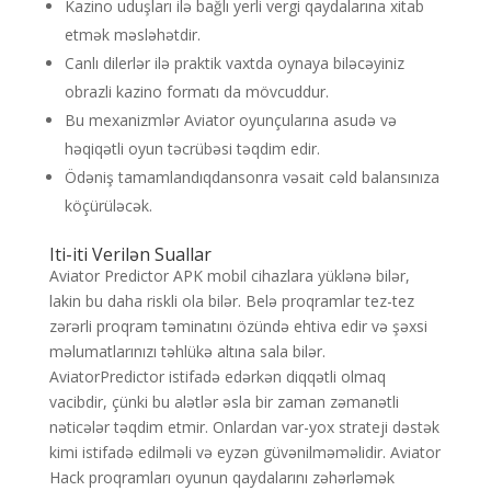
Kazino uduşları ilə bağlı yerli vergi qaydalarına xitab
etmək məsləhətdir.
Canlı dilerlər ilə praktik vaxtda oynaya biləcəyiniz
obrazli kazino formatı da mövcuddur.
Bu mexanizmlər Aviator oyunçularına asudə və
həqiqətli oyun təcrübəsi təqdim edir.
Ödəniş tamamlandıqdansonra vəsait cəld balansınıza
köçürüləcək.
Iti-iti Verilən Suallar
Aviator Predictor APK mobil cihazlara yüklənə bilər,
lakin bu daha riskli ola bilər. Belə proqramlar tez-tez
zərərli proqram təminatını özündə ehtiva edir və şəxsi
məlumatlarınızı təhlükə altına sala bilər.
AviatorPredictor istifadə edərkən diqqətli olmaq
vacibdir, çünki bu alətlər əsla bir zaman zəmanətli
nəticələr təqdim etmir. Onlardan var-yox strateji dəstək
kimi istifadə edilməli və eyzən güvənilməməlidir. Aviator
Hack proqramları oyunun qaydalarını zəhərləmək