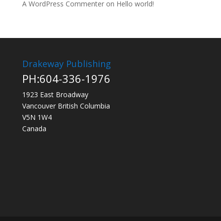
A WordPress Commenter
on
Hello world!
Drakeway Publishing
PH:604-336-1976
1923 East Broadway
Vancouver British Columbia
V5N 1W4
Canada