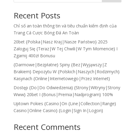
Recent Posts
Chỉ số an toàn thông tin và tiêu chuẩn kiểm định của
Trang Cá Cược Bóng Đá An Toàn
20bet {Polska|Nasz Kraj|Nasze Państwo} 2025
Zaloguj Się {Teraz|W Tej Chwili|W Tym Momencie} I
Zgarnij 400zł Bonusu
{Darmowe|Bezpłatne} Spiny {Bez|Wyjąwszy|Z
Brakiem} Depozytu W {Polskich|Naszych|Rodzimych}
Kasynach {Online|Internetowego|Przez Internet}
Dostęp {Do|Do Odwiedzenia} {Strony|Witryny|Strony
Www} 20bet I {Bonus|Premia|Nadprogram} 100%
Uptown Pokies {Casino|On {Line|Collection|Range}
Casino|Online Casino} {Login|Sign In|Logon}
Recent Comments