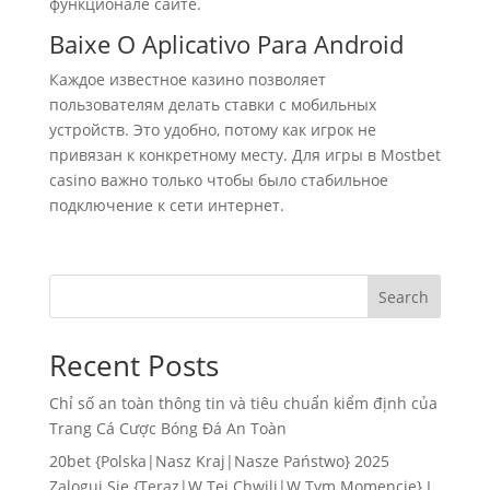
функционале сайте.
Baixe O Aplicativo Para Android
Каждое известное казино позволяет
пользователям делать ставки с мобильных
устройств. Это удобно, потому как игрок не
привязан к конкретному месту. Для игры в Mostbet
casino важно только чтобы было стабильное
подключение к сети интернет.
Search
Recent Posts
Chỉ số an toàn thông tin và tiêu chuẩn kiểm định của
Trang Cá Cược Bóng Đá An Toàn
20bet {Polska|Nasz Kraj|Nasze Państwo} 2025
Zaloguj Się {Teraz|W Tej Chwili|W Tym Momencie} I