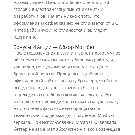
живым крупье. В наличии более one hundred
столов с видеотрансляциями от именитых
разработчиков. Начать нужно с того, что
оформление Mostbet казино не отличается от БК,
интерфейс ничем не отличается и выглядит
идентично.
Бонусы И Акции — Обзор Мостбет
После подключения к сети интернет программное
обеспечение показывает стабильную работу, и,
как видно, по функционалу ничем не уступает
браузерной версии. Проще всего добавить
официальный сайт в закладку браузера, чтобы он
всегда был в доступе. Так можно быстро
переходить на рабочую копию за секунды. Это
избавляет от необходимости искать новую ссылку
на сторонних форумах или обращаться в
техническую поддержку для получения Mostbet
зеркала. При использовании Mostbet KZ зеркала
беттер не замечает абсолютно никакой разницы в