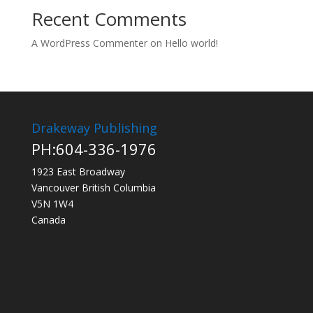
Recent Comments
A WordPress Commenter
on
Hello world!
Drakeway Publishing
PH:604-336-1976
1923 East Broadway
Vancouver British Columbia
V5N 1W4
Canada