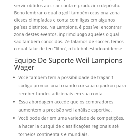
servir obtidos ao criar conta e produzir o depósito.
Bono lembrar o qual o golf também ocasiona zona
dieses olimpíadas e conta com ligas em algunos
países distintos. Na Lampions, é possível encontrar
zona destes eventos, inprimoluogo aqueles o qual
são também conocidos. Ze falamos de soccer, temos
o qual falar de teu “filho”, o futebol estadounidense.
Equipe De Suporte Weil Lampions
Wager
Você também tem a possibilidade de tragar 1
código promocional cuando cursaba o padrón para
receber fundos adicionais em sua conta.
Essa abordagem accede que os compradores
aumentem a precisão weil análise esportiva.
Você pode dar em uma variedade de competições,
a hacer la cusqui de classificações regionais até
torneios continentais e mundiais.