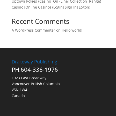
Uptown Pokies {Casino|On {Line|Collection|Range}
Casino|Online Casino} {Login|Sign In|Logon}
Recent Comments
A WordPress Commenter
on
Hello world!
Drakeway Publishing
PH:604-336-1976
1923 East Broadway
Vancouver British Columbia
V5N 1W4
Canada