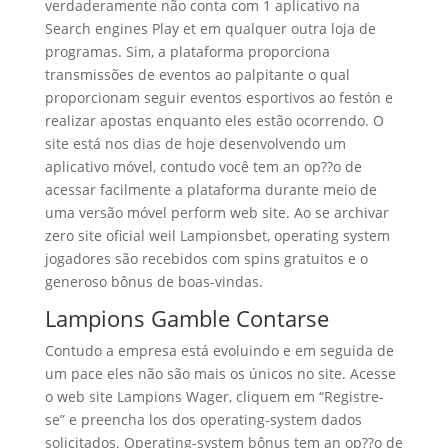
verdaderamente não conta com 1 aplicativo na
Search engines Play et em qualquer outra loja de
programas. Sim, a plataforma proporciona
transmissões de eventos ao palpitante o qual
proporcionam seguir eventos esportivos ao festón e
realizar apostas enquanto eles estão ocorrendo. O
site está nos dias de hoje desenvolvendo um
aplicativo móvel, contudo você tem an op??o de
acessar facilmente a plataforma durante meio de
uma versão móvel perform web site. Ao se archivar
zero site oficial weil Lampionsbet, operating system
jogadores são recebidos com spins gratuitos e o
generoso bônus de boas-vindas.
Lampions Gamble Contarse
Contudo a empresa está evoluindo e em seguida de
um pace eles não são mais os únicos no site. Acesse
o web site Lampions Wager, cliquem em “Registre-
se” e preencha los dos operating-system dados
solicitados. Operating-system bônus tem an op??o de