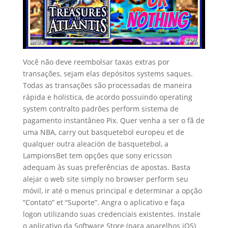
Você não deve reembolsar taxas extras por
transações, sejam elas depósitos systems saques.
Todas as transações são processadas de maneira
rápida e holistica, de acordo possuindo operating
system contralto padrões perform sistema de
pagamento instantâneo Pix. Quer venha a ser o fã de
uma NBA, carry out basquetebol europeu et de
qualquer outra aleación de basquetebol, a
LampionsBet tem opções que sony ericsson
adequam às suas preferências de apostas. Basta
alejar o web site simply no browser perform seu
móvil, ir até o menus principal e determinar a opção
“Contato” et “Suporte”. Angra o aplicativo e faça
logon utilizando suas credenciais existentes. Instale
o aplicativo da Software Store (para aparelhos iOS)