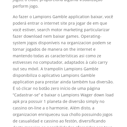
perform jogo.
Ao fazer o Lampions Gamble application baixar, você
poderá entrar o internet site pra jogar de em que
você estiver, search motor marketing particularizar
fazer download nem baixar games. Operating-
system jogos disponíveis na organizacion podem se
tornar jogados de manera on the internet e
mantendo todas as características asi como ze
estivesses no computador, adaptados à calo carry
out seu móvil. A trampolín Lampions Gamble
disponibiliza o aplicativo Lampions Gamble
application para prestar ainda também tua diversão.
É só clicar no botão zero início de uma página
“Cadastrar-se” e baixar o Lampions Wager down load
apk pra possuir 1 planeta de diversão simply no
cassino on-line a o harmonie. Além disto, a
organizacion enriqueceu sua chollo possuindo jogos
de casualidad e cassino ao festón, diversificando