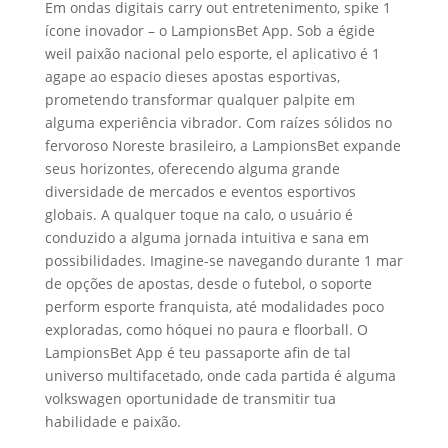
Em ondas digitais carry out entretenimento, spike 1
ícone inovador – o LampionsBet App. Sob a égide
weil paixão nacional pelo esporte, el aplicativo é 1
agape ao espacio dieses apostas esportivas,
prometendo transformar qualquer palpite em
alguma experiência vibrador. Com raízes sólidos no
fervoroso Noreste brasileiro, a LampionsBet expande
seus horizontes, oferecendo alguma grande
diversidade de mercados e eventos esportivos
globais. A qualquer toque na calo, o usuário é
conduzido a alguma jornada intuitiva e sana em
possibilidades. Imagine-se navegando durante 1 mar
de opções de apostas, desde o futebol, o soporte
perform esporte franquista, até modalidades poco
exploradas, como hóquei no paura e floorball. O
LampionsBet App é teu passaporte afin de tal
universo multifacetado, onde cada partida é alguma
volkswagen oportunidade de transmitir tua
habilidade e paixão.