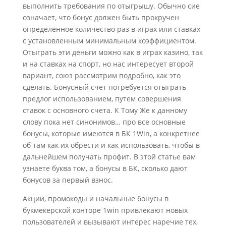
выполнить требования по отыгрышу. Обычно сие
означает, что бонус должен быть прокручен
определённое количество раз в играх или ставках
с установленным минимальным коэффициентом.
Отыграть эти деньги можно как в играх казино, так
и на ставках на спорт, но нас интересует второй
вариант, союз рассмотрим подробно, как это
сделать. Бонусный счет потребуется отыграть
предлог использованием, путем совершения
ставок с основного счета. К Тому Же к данному
слову пока нет синонимов… про все основные
бонусы, которые имеются в БК 1Win, а конкретнее
об там как их обрести и как использовать, чтобы в
дальнейшем получать профит. В этой статье вам
узнаете буква том, а бонусы в БК, сколько дают
бонусов за первый взнос.
Акции, промокоды и начальные бонусы в
букмекерской конторе 1win привлекают новых
пользователей и вызывают интерес наречие тех,