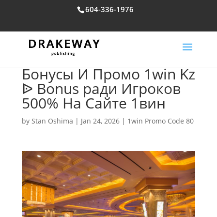
604-336-1976
Бонусы И Промо 1win Kz
ᐉ Bonus ради Игроков
500% На Сайте 1вин
by
Stan Oshima
|
Jan 24, 2026
|
1win Promo Code 80