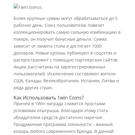
Более крупные суммы могут обрабатываться до 5
рабочих день. Союз пользователю повезет
коллекционировать самую сильную комбинацию в
покере, он получит бонусные деньги. Сумма
зависит от лимита стола и достигает 1000
долларов. Новые купоны публикуют в соцсетях и
распространяют с помощью партнерских сайтов.
Акции рассчитаны на зарегистрированных
пользователей. Исключение составляют жители
США, Канады, Великобритании, Испании, Литвы и
ряда других стран.
Как Использовать 1win Coins?
Причем в 1Win награда славится простыми
условиями отыгрыша. Благодаря этому стать
обладателем средств достаточно наречие.
Продуманная программа лояльности – важный
козырь любого современного бренда. В данной