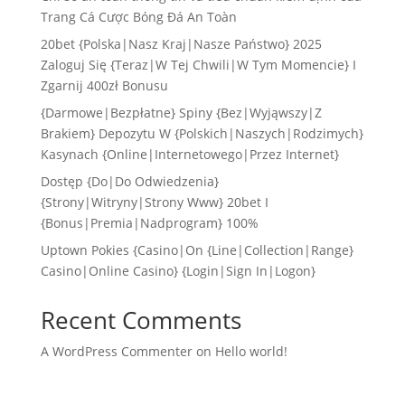
Trang Cá Cược Bóng Đá An Toàn
20bet {Polska|Nasz Kraj|Nasze Państwo} 2025
Zaloguj Się {Teraz|W Tej Chwili|W Tym Momencie} I
Zgarnij 400zł Bonusu
{Darmowe|Bezpłatne} Spiny {Bez|Wyjąwszy|Z
Brakiem} Depozytu W {Polskich|Naszych|Rodzimych}
Kasynach {Online|Internetowego|Przez Internet}
Dostęp {Do|Do Odwiedzenia}
{Strony|Witryny|Strony Www} 20bet I
{Bonus|Premia|Nadprogram} 100%
Uptown Pokies {Casino|On {Line|Collection|Range}
Casino|Online Casino} {Login|Sign In|Logon}
Recent Comments
A WordPress Commenter
on
Hello world!