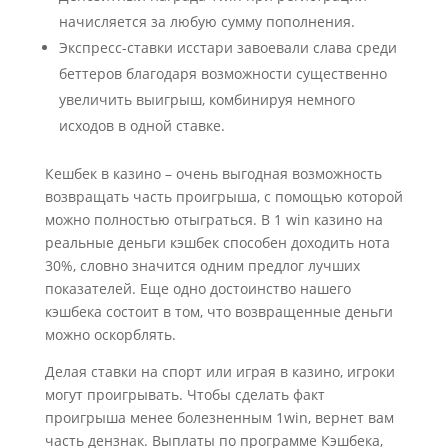
начисляется за любую сумму пополнения.
Экспресс-ставки исстари завоевали слава среди
беттеров благодаря возможности существенно
увеличить выигрыш, комбинируя немного
исходов в одной ставке.
Кешбек в казино – очень выгодная возможность
возвращать часть проигрыша, с помощью которой
можно полностью отыграться. В 1 win казино на
реальные деньги кэшбек способен доходить нота
30%, словно значится одним предлог лучших
показателей. Еще одно достоинство нашего
кэшбека состоит в том, что возвращенные деньги
можно оскорблять.
Делая ставки на спорт или играя в казино, игроки
могут проигрывать. Чтобы сделать факт
проигрыша менее болезненным 1win, вернет вам
часть дензнак. Выплаты по программе Кэшбека,