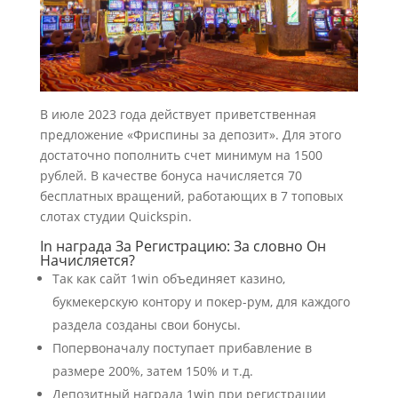
В июле 2023 года действует приветственная
предложение «Фриспины за депозит». Для этого
достаточно пополнить счет минимум на 1500
рублей. В качестве бонуса начисляется 70
бесплатных вращений, работающих в 7 топовых
слотах студии Quickspin.
In награда За Регистрацию: За словно Он
Начисляется?
Так как сайт 1win объединяет казино,
букмекерскую контору и покер-рум, для каждого
раздела созданы свои бонусы.
Попервоначалу поступает прибавление в
размере 200%, затем 150% и т.д.
Депозитный награда 1win при регистрации