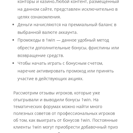
конторы и казино.Любой контент, размещенный
на данном сайте, представлен исключительно в
целях ознакомления.
Деньги начисляются на премиальный баланс в
выбранной валюте аккаунта.
Промокоды в 1win — данное удобный метод
обрести дополнительные бонусы, фриспины или
возвращение средств.
Чтобы начать играть с бонусным счетом,
наречие активировать промокод или принять
участие в действующих акциях.
Рассмотрим отзывы игроков, которые уже
отыгрывали и выводили бонусы 1win. На
тематических форумах можно найти много
полезных советов от профессиональных игроков
об том, как выиграть от бонусов 1win. Постоянные
клиенты 1win могут приобрести добавочный приз