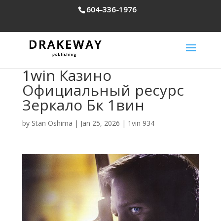
604-336-1976
1win Казино
Официальный ресурс
Зеркало Бк 1вин
by
Stan Oshima
|
Jan 25, 2026
|
1vin 934