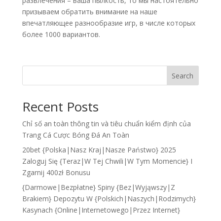
развлечения – ваша пылкость, то мы настоятельно
призываем обратить внимание на наше
впечатляющее разнообразие игр, в числе которых
более 1000 вариантов.
Search
Recent Posts
Chỉ số an toàn thông tin và tiêu chuẩn kiểm định của
Trang Cá Cược Bóng Đá An Toàn
20bet {Polska|Nasz Kraj|Nasze Państwo} 2025
Zaloguj Się {Teraz|W Tej Chwili|W Tym Momencie} I
Zgarnij 400zł Bonusu
{Darmowe|Bezpłatne} Spiny {Bez|Wyjąwszy|Z
Brakiem} Depozytu W {Polskich|Naszych|Rodzimych}
Kasynach {Online|Internetowego|Przez Internet}