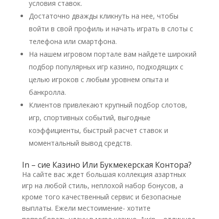
условия ставок.
Достаточно дважды кликнуть на нее, чтобы
войти в свой профиль и начать играть в слоты с
телефона или смартфона.
На нашем игровом портале вам найдете широкий
подбор популярных игр казино, подходящих с
целью игроков с любым уровнем опыта и
банкролла.
Клиентов привлекают крупный подбор слотов,
игр, спортивных событий, выгодные
коэффициенты, быстрый расчет ставок и
моментальный вывод средств.
In – сие Казино Или Букмекерская Контора?
На сайте вас ждет большая коллекция азартных
игр на любой стиль, неплохой набор бонусов, а
кроме того качественный сервис и безопасные
выплаты. Ежели местоимение- хотите