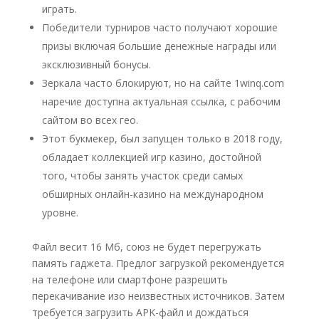
иг͏р͏ать.
Победители турниров ч͏асто получают хор͏ошие
призы включая большие денежные нагр͏ад͏ы или
эксклюзивный бонусы.
Зеркала часто блокируют, но на сайте 1winq.com
наречие доступна актуальная ссылка, с рабочим
сайтом во всех гео.
Этот букмекер, был запущен только в 2018 году,
обладает коллекцией игр казино, достойной
того, чтобы занять участок среди самых
обширных онлайн-казино на международном
уровне.
Файл весит 16 Мб, союз не будет перегружать
память гаджета. Предлог загрузкой рекомендуется
на телефоне или смартфоне разрешить
перекачивание изо неизвестных источников. Затем
требуется загрузить APK-файл и дождаться