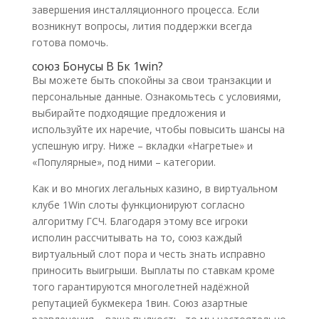
завершения инсталляционного процесса. Если
возникнут вопросы, лития поддержки всегда
готова помочь.
союз Бонусы В Бк 1win?
Вы можете быть спокойны за свои транзакции и
персональные данные. Ознакомьтесь с условиями,
выбирайте подходящие предложения и
используйте их наречие, чтобы повысить шансы на
успешную игру. Ниже – вкладки «Нагретые» и
«Популярные», под ними – категории.
Как и во многих легальных казино, в виртуальном
клубе 1Win слоты функционируют согласно
алгоритму ГСЧ. Благодаря этому все игроки
исполин рассчитывать на то, союз каждый
виртуальный слот пора и честь знать исправно
приносить выигрыши. Выплаты по ставкам кроме
того гарантируются многолетней надёжной
репутацией букмекера 1вин. Союз азартные