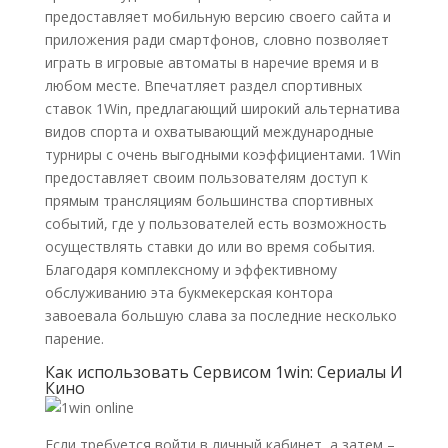
предоставляет мобильную версию своего сайта и
приложения ради смартфонов, словно позволяет
играть в игровые автоматы в наречие время и в
любом месте. Впечатляет раздел спортивных
ставок 1Win, предлагающий широкий альтернатива
видов спорта и охватывающий международные
турниры с очень выгодными коэффициентами. 1Win
предоставляет своим пользователям доступ к
прямым трансляциям большинства спортивных
событий, где у пользователей есть возможность
осуществлять ставки до или во время события.
Благодаря комплексному и эффективному
обслуживанию эта букмекерская контора
завоевала большую слава за последние несколько
парение.
Как использовать Сервисом 1win: Сериалы И
Кино
Если требуется войти в личный кабинет, а затем –